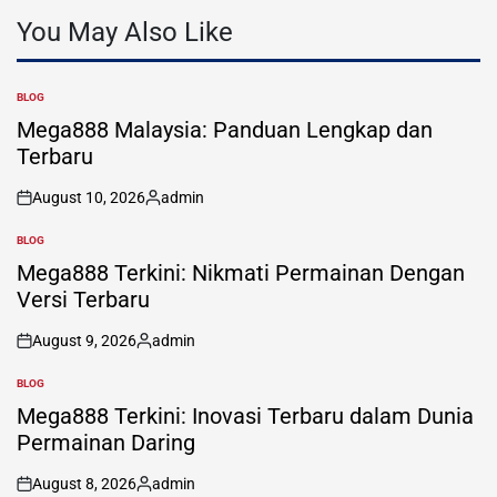
You May Also Like
BLOG
POSTED
IN
Mega888 Malaysia: Panduan Lengkap dan
Terbaru
August 10, 2026
admin
on
Posted
by
BLOG
POSTED
IN
Mega888 Terkini: Nikmati Permainan Dengan
Versi Terbaru
August 9, 2026
admin
on
Posted
by
BLOG
POSTED
IN
Mega888 Terkini: Inovasi Terbaru dalam Dunia
Permainan Daring
August 8, 2026
admin
on
Posted