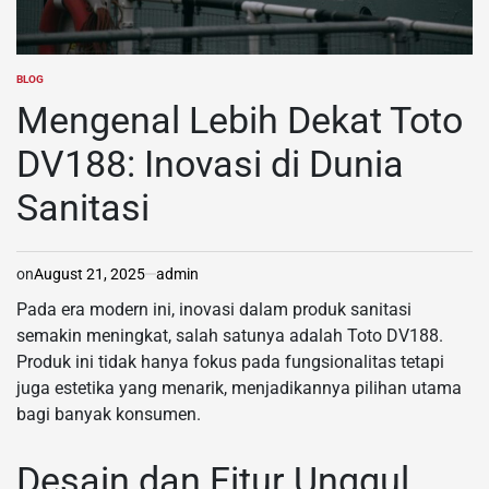
BLOG
POSTED
IN
Mengenal Lebih Dekat Toto
DV188: Inovasi di Dunia
Sanitasi
on
August 21, 2025
admin
Pada era modern ini, inovasi dalam produk sanitasi
semakin meningkat, salah satunya adalah Toto DV188.
Produk ini tidak hanya fokus pada fungsionalitas tetapi
juga estetika yang menarik, menjadikannya pilihan utama
bagi banyak konsumen.
Desain dan Fitur Unggul