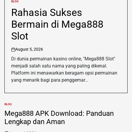
BLOG
POSTED
IN
Rahasia Sukses
Bermain di Mega888
Slot
August 5, 2026
on
Di dunia permainan kasino online, "Mega888 Slot"
menjadi salah satu nama yang paling dikenal.
Platform ini menawarkan beragam opsi permainan
yang menarik bagi para penggemar...
BLOG
POSTED
IN
Mega888 APK Download: Panduan
Lengkap dan Aman