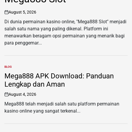
August 5, 2026
on
Di dunia permainan kasino online, "Mega888 Slot" menjadi
salah satu nama yang paling dikenal. Platform ini
menawarkan beragam opsi permainan yang menarik bagi
para penggemar...
BLOG
POSTED
IN
Mega888 APK Download: Panduan
Lengkap dan Aman
August 4, 2026
on
Mega888 telah menjadi salah satu platform permainan
kasino online yang sangat terkenal...