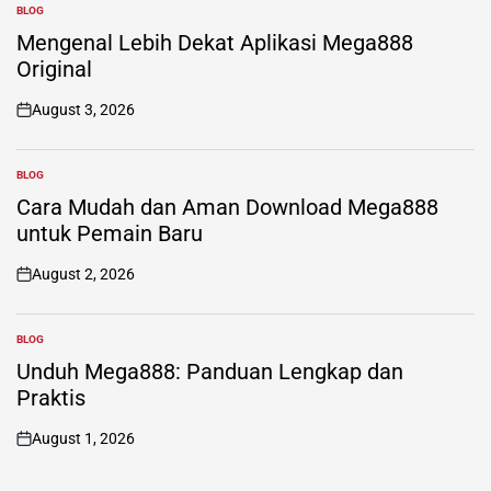
BLOG
POSTED
IN
Mengenal Lebih Dekat Aplikasi Mega888
Original
August 3, 2026
on
BLOG
POSTED
IN
Cara Mudah dan Aman Download Mega888
untuk Pemain Baru
August 2, 2026
on
BLOG
POSTED
IN
Unduh Mega888: Panduan Lengkap dan
Praktis
August 1, 2026
on