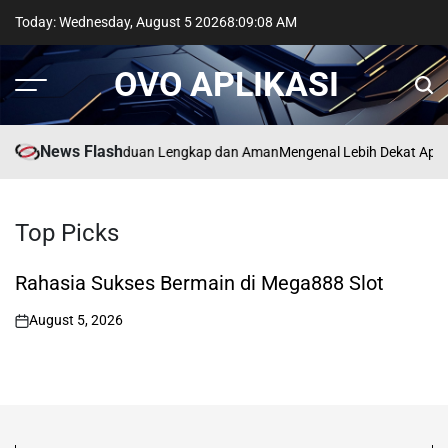
Skip
Today: Wednesday, August 5 2026
8
:
09
:
09
AM
to
content
OVO APLIKASI
News Flash
Download: Panduan Lengkap dan Aman
Mengenal Lebih Dekat Aplikasi
Top
Picks
Rahasia Sukses Bermain di Mega888 Slot
August 5, 2026
on