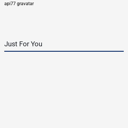
api77 gravatar
Just For You