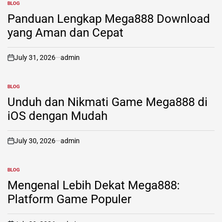
BLOG
POSTED
IN
Panduan Lengkap Mega888 Download
yang Aman dan Cepat
July 31, 2026
admin
on
BLOG
POSTED
IN
Unduh dan Nikmati Game Mega888 di
iOS dengan Mudah
July 30, 2026
admin
on
BLOG
POSTED
IN
Mengenal Lebih Dekat Mega888:
Platform Game Populer