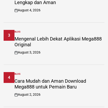
Lengkap dan Aman
August 4, 2026
on
BLOG
POSTED
3
IN
Mengenal Lebih Dekat Aplikasi Mega888
Original
August 3, 2026
on
BLOG
POSTED
4
IN
Cara Mudah dan Aman Download
Mega888 untuk Pemain Baru
August 2, 2026
on