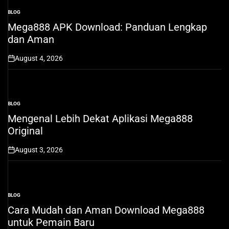
BLOG
POSTED
IN
Mega888 APK Download: Panduan Lengkap
dan Aman
August 4, 2026
on
BLOG
POSTED
IN
Mengenal Lebih Dekat Aplikasi Mega888
Original
August 3, 2026
on
BLOG
POSTED
IN
Cara Mudah dan Aman Download Mega888
untuk Pemain Baru