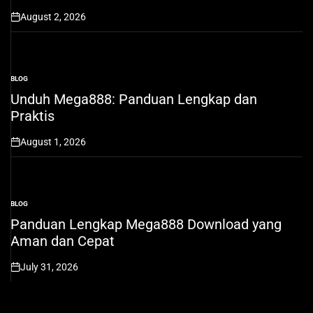
August 2, 2026
on
BLOG
POSTED
IN
Unduh Mega888: Panduan Lengkap dan
Praktis
August 1, 2026
on
BLOG
POSTED
IN
Panduan Lengkap Mega888 Download yang
Aman dan Cepat
July 31, 2026
on