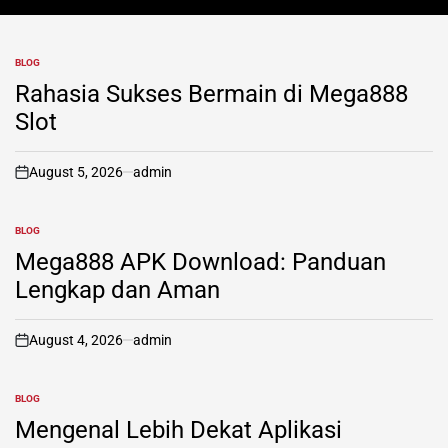
BLOG
POSTED
IN
Rahasia Sukses Bermain di Mega888
Slot
August 5, 2026
admin
on
BLOG
POSTED
IN
Mega888 APK Download: Panduan
Lengkap dan Aman
August 4, 2026
admin
on
BLOG
POSTED
IN
Mengenal Lebih Dekat Aplikasi