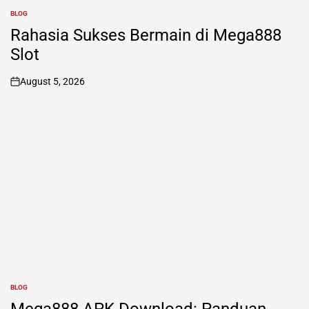
BLOG
POSTED
IN
Rahasia Sukses Bermain di Mega888
Slot
August 5, 2026
on
BLOG
POSTED
IN
Mega888 APK Download: Panduan