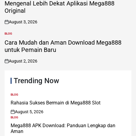
IN
Mengenal Lebih Dekat Aplikasi Mega888
Original
August 3, 2026
on
BLOG
POSTED
IN
Cara Mudah dan Aman Download Mega888
untuk Pemain Baru
August 2, 2026
on
Trending Now
BLOG
POSTED
IN
Rahasia Sukses Bermain di Mega888 Slot
August 5, 2026
on
BLOG
POSTED
IN
Mega888 APK Download: Panduan Lengkap dan
Aman