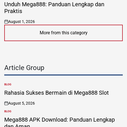
IN
Unduh Mega888: Panduan Lengkap dan
Praktis
August 1, 2026
on
More from this category
Article Group
BLOG
POSTED
IN
Rahasia Sukses Bermain di Mega888 Slot
August 5, 2026
on
BLOG
POSTED
IN
Mega888 APK Download: Panduan Lengkap
dan Aman