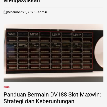
Mengasyikkan
December 25, 2025
admin
on
BLOG
POSTED
IN
Panduan Bermain DV188 Slot Maxwin:
Strategi dan Keberuntungan