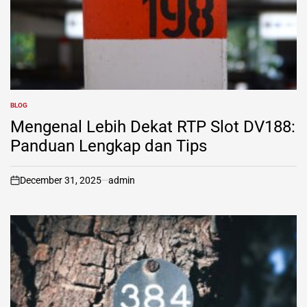
BLOG
POSTED
IN
Mengenal Lebih Dekat RTP Slot DV188:
Panduan Lengkap dan Tips
December 31, 2025
admin
on