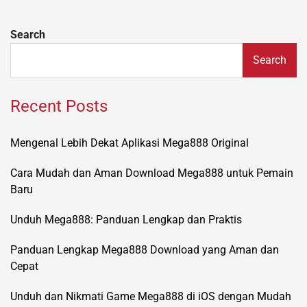
navigation
Search
Search
Recent Posts
Mengenal Lebih Dekat Aplikasi Mega888 Original
Cara Mudah dan Aman Download Mega888 untuk Pemain
Baru
Unduh Mega888: Panduan Lengkap dan Praktis
Panduan Lengkap Mega888 Download yang Aman dan
Cepat
Unduh dan Nikmati Game Mega888 di iOS dengan Mudah