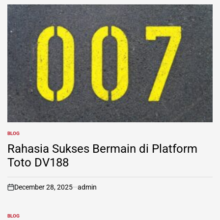
BLOG
POSTED
IN
Rahasia Sukses Bermain di Platform
Toto DV188
December 28, 2025
admin
on
BLOG
POSTED