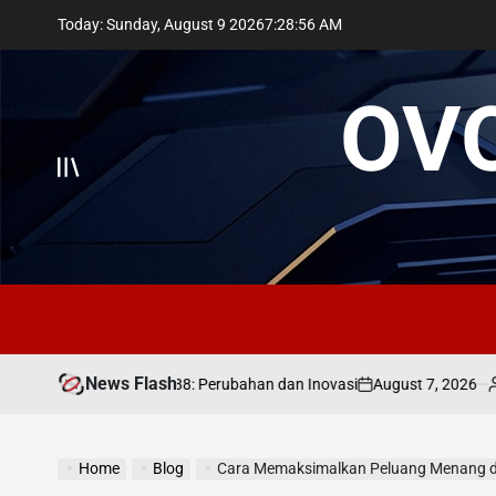
Skip
Today: Sunday, August 9 2026
7
:
28
:
57
AM
to
content
OVO
News Flash
August 7, 2026
admi
ini Mengenai Mega888: Perubahan dan Inovasi
on
Posted
by
Home
Blog
Cara Memaksimalkan Peluang Menang di 