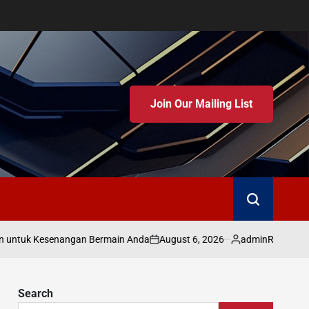
Join Our Mailing List
August 6, 2026
admin
k Kesenangan Bermain Anda
Rahasia Sukses 
on
Posted
by
Search