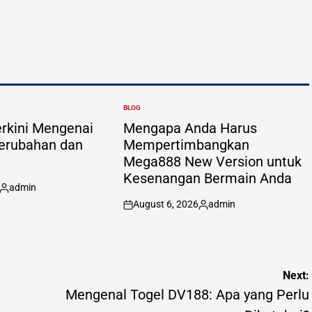
BLOG
POSTED
IN
erkini Mengenai
Mengapa Anda Harus
erubahan dan
Mempertimbangkan
Mega888 New Version untuk
Kesenangan Bermain Anda
admin
Posted
August 6, 2026
admin
by
on
Posted
by
Next:
Mengenal Togel DV188: Apa yang Perlu