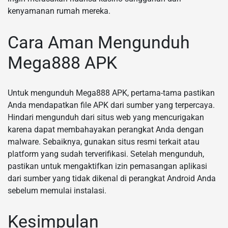
kenyamanan rumah mereka.
Cara Aman Mengunduh
Mega888 APK
Untuk mengunduh Mega888 APK, pertama-tama pastikan
Anda mendapatkan file APK dari sumber yang terpercaya.
Hindari mengunduh dari situs web yang mencurigakan
karena dapat membahayakan perangkat Anda dengan
malware. Sebaiknya, gunakan situs resmi terkait atau
platform yang sudah terverifikasi. Setelah mengunduh,
pastikan untuk mengaktifkan izin pemasangan aplikasi
dari sumber yang tidak dikenal di perangkat Android Anda
sebelum memulai instalasi.
Kesimpulan