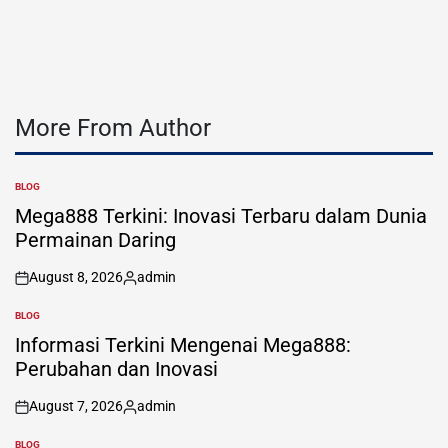
by
More From Author
BLOG
POSTED
IN
Mega888 Terkini: Inovasi Terbaru dalam Dunia
Permainan Daring
August 8, 2026
admin
on
Posted
by
BLOG
POSTED
IN
Informasi Terkini Mengenai Mega888:
Perubahan dan Inovasi
August 7, 2026
admin
on
Posted
by
BLOG