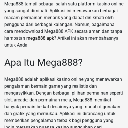
Mega888 tampil sebagai salah satu platform kasino online
yang sangat diminati. Aplikasi ini menawarkan berbagai
macam permainan menarik yang dapat dinikmati oleh
pengguna dari berbagai kalangan. Namun, bagaimana
cara mendownload Mega888 APK secara aman dan tanpa
hambatan
mega888 apk
? Artikel ini akan membahasnya
untuk Anda.
Apa Itu Mega888?
Mega888 adalah aplikasi kasino online yang menawarkan
pengalaman bermain game yang realistis dan
mengasyikkan. Dengan berbagai pilihan permainan seperti
slot, arcade, dan permainan meja, Mega888 memikat
banyak pemain berkat desainnya yang mudah digunakan
dan grafik yang memukau. Aplikasi ini dirancang untuk
memberikan pengalaman terbaik bagi pengguna yang
ingin merasakan nuansa kasino sungguhan dari