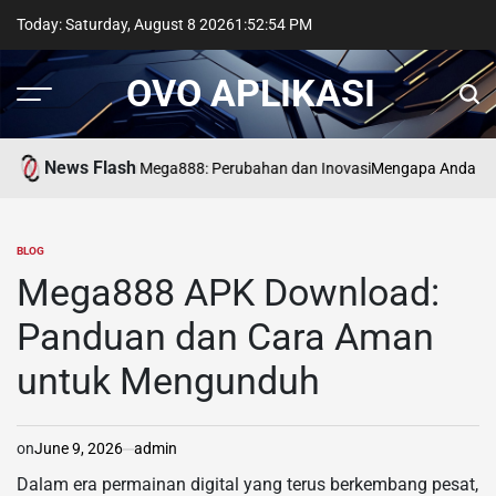
Skip
Today: Saturday, August 8 2026
1
:
52
:
54
PM
to
content
OVO APLIKASI
News Flash
i Terkini Mengenai Mega888: Perubahan dan Inovasi
Mengapa Anda Haru
BLOG
POSTED
IN
Mega888 APK Download:
Panduan dan Cara Aman
untuk Mengunduh
on
June 9, 2026
admin
Dalam era permainan digital yang terus berkembang pesat,