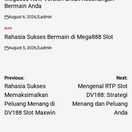
Bermain Anda
August 6, 2026
admin
on
Posted
by
BLOG
POSTED
IN
Rahasia Sukses Bermain di Mega888 Slot
August 5, 2026
admin
on
Posted
by
Post
Previous:
Next:
navigation
Rahasia Sukses
Mengenal RTP Slot
Memaksimalkan
DV188: Strategi
Peluang Menang di
Menang dan Peluang
DV188 Slot Maxwin
Anda