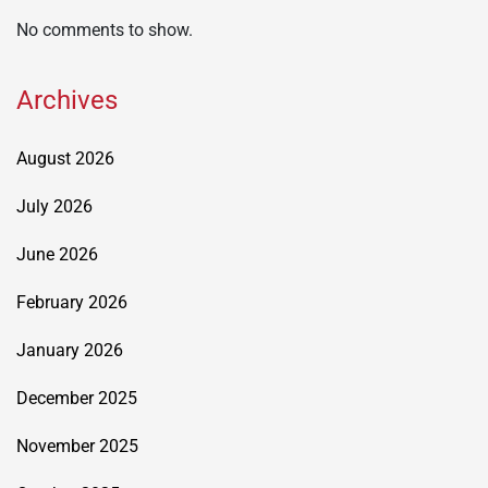
No comments to show.
Archives
August 2026
July 2026
June 2026
February 2026
January 2026
December 2025
November 2025