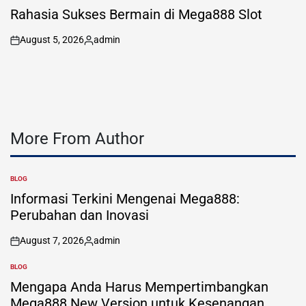
IN
Rahasia Sukses Bermain di Mega888 Slot
August 5, 2026
admin
on
Posted
by
More From Author
BLOG
POSTED
IN
Informasi Terkini Mengenai Mega888:
Perubahan dan Inovasi
August 7, 2026
admin
on
Posted
by
BLOG
POSTED
IN
Mengapa Anda Harus Mempertimbangkan
Mega888 New Version untuk Kesenangan