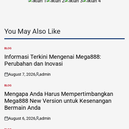
You May Also Like
BLOG
POSTED
IN
Informasi Terkini Mengenai Mega888:
Perubahan dan Inovasi
August 7, 2026
admin
on
Posted
by
BLOG
POSTED
IN
Mengapa Anda Harus Mempertimbangkan
Mega888 New Version untuk Kesenangan
Bermain Anda
August 6, 2026
admin
on
Posted
by