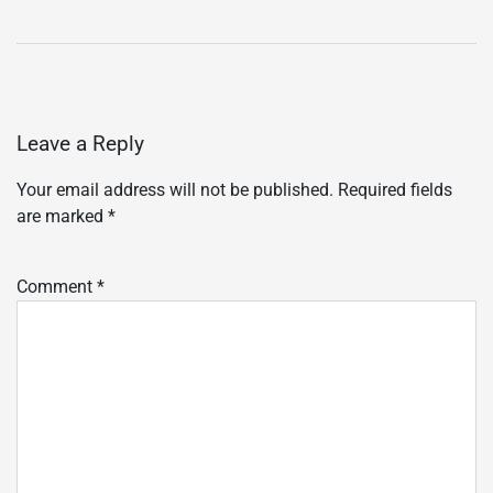
Leave a Reply
Your email address will not be published.
Required fields
are marked
*
Comment
*