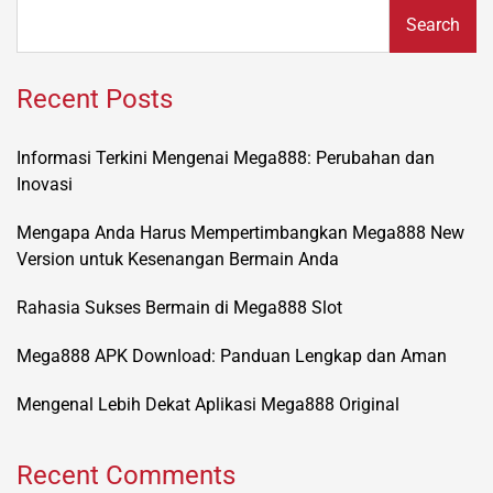
Search
Recent Posts
Informasi Terkini Mengenai Mega888: Perubahan dan
Inovasi
Mengapa Anda Harus Mempertimbangkan Mega888 New
Version untuk Kesenangan Bermain Anda
Rahasia Sukses Bermain di Mega888 Slot
Mega888 APK Download: Panduan Lengkap dan Aman
Mengenal Lebih Dekat Aplikasi Mega888 Original
Recent Comments