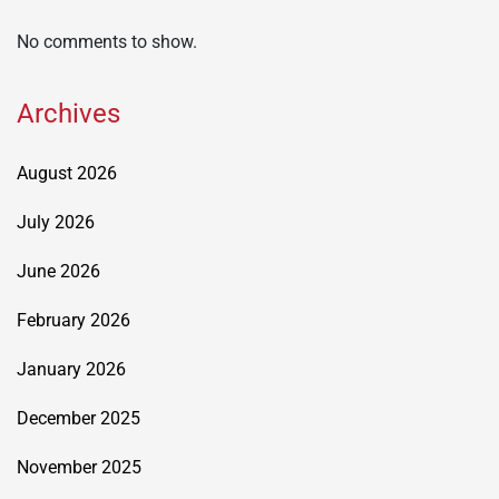
No comments to show.
Archives
August 2026
July 2026
June 2026
February 2026
January 2026
December 2025
November 2025