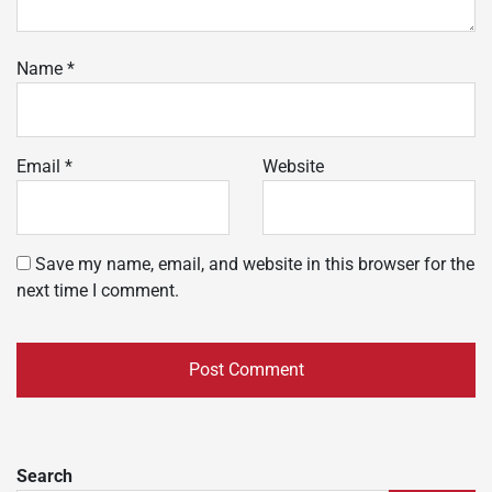
Name
*
Email
*
Website
Save my name, email, and website in this browser for the
next time I comment.
Search