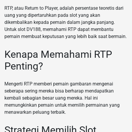
RTP, atau Return to Player, adalah persentase teoretis dari
uang yang dipertaruhkan pada slot yang akan
dikembalikan kepada pemain dalam jangka panjang.
Untuk slot DV188, memahami RTP dapat membantu
pemain membuat keputusan yang lebih baik saat bermain.
Kenapa Memahami RTP
Penting?
Mengerti RTP memberi pemain gambaran mengenai
seberapa sering mereka bisa berharap mendapatkan
kembali sebagian besar uang mereka. Hal ini
memungkinkan pemain untuk memilih permainan yang
menawarkan peluang terbaik.
Strategi Memilih Slot