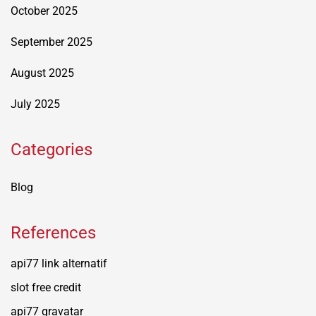
October 2025
September 2025
August 2025
July 2025
Categories
Blog
References
api77 link alternatif
slot free credit
api77 gravatar