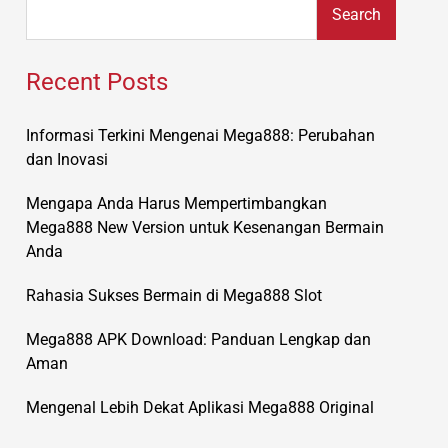
Search
Recent Posts
Informasi Terkini Mengenai Mega888: Perubahan
dan Inovasi
Mengapa Anda Harus Mempertimbangkan
Mega888 New Version untuk Kesenangan Bermain
Anda
Rahasia Sukses Bermain di Mega888 Slot
Mega888 APK Download: Panduan Lengkap dan
Aman
Mengenal Lebih Dekat Aplikasi Mega888 Original