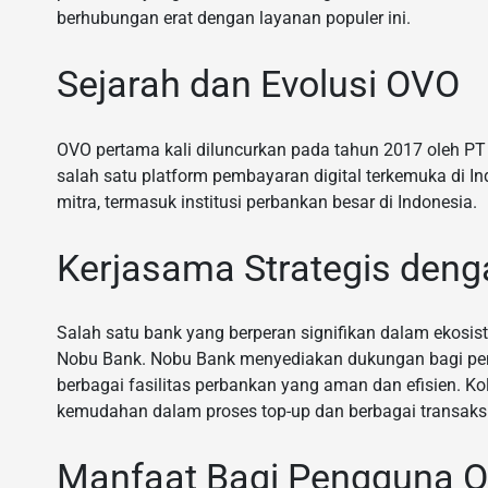
berhubungan erat dengan layanan populer ini.
Sejarah dan Evolusi OVO
OVO pertama kali diluncurkan pada tahun 2017 oleh PT 
salah satu platform pembayaran digital terkemuka di In
mitra, termasuk institusi perbankan besar di Indonesia.
Kerjasama Strategis den
Salah satu bank yang berperan signifikan dalam ekosis
Nobu Bank. Nobu Bank menyediakan dukungan bagi pen
berbagai fasilitas perbankan yang aman dan efisien.
kemudahan dalam proses top-up dan berbagai transaksi
Manfaat Bagi Pengguna 