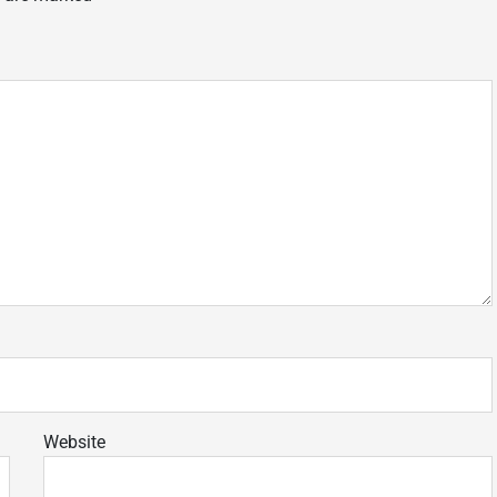
Website