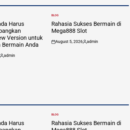
BLOG
POSTED
IN
da Harus
Rahasia Sukses Bermain di
bangkan
Mega888 Slot
w Version untuk
August 5, 2026
admin
 Bermain Anda
on
Posted
by
admin
Posted
by
BLOG
POSTED
IN
da Harus
Rahasia Sukses Bermain di