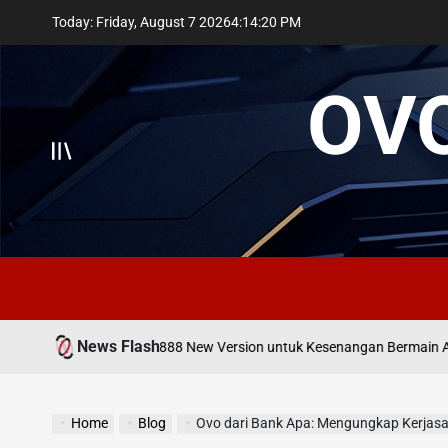
Skip
Today: Friday, August 7 2026
4
:
14
:
21
PM
to
content
OVO
News Flash
Au
bangkan Mega888 New Version untuk Kesenangan Bermain Anda
on
Home
Blog
Ovo dari Bank Apa: Mengungkap Kerjasama di B