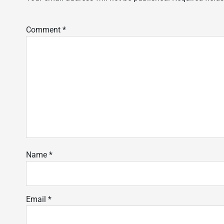
Comment
*
Name
*
Email
*