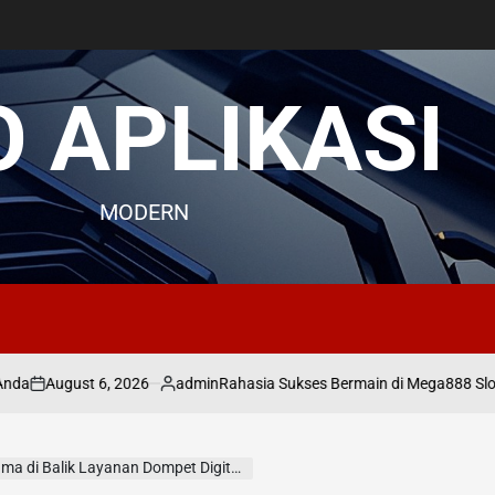
 APLIKASI
MODERN
gust 6, 2026
admin
Augus
Rahasia Sukses Bermain di Mega888 Slot
Posted
on
by
alik Layanan Dompet Digital Terpopuler