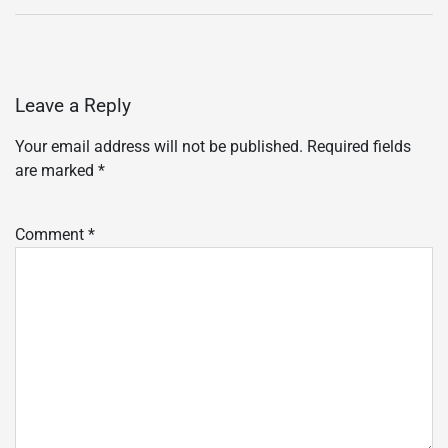
Leave a Reply
Your email address will not be published.
Required fields
are marked
*
Comment
*