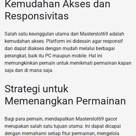
Kemudahan Akses dan
Responsivitas
Salah satu keunggulan utama dari Masterslot69 adalah
kemudahan akses. Platform ini didesain agar responsif
dan dapat diakses dengan mudah melalui berbagai
perangkat, baik itu PC maupun mobile. Hal ini
memungkinkan pemain untuk menikmati permainan kapan
saja dan di mana saja.
Strategi untuk
Memenangkan Permainan
Bagi para pemain, mendapatkan Masterslot69 gacor
merupakan salah satu tujuan utama. Ini dapat dicapai
dengan memahami setiap fitur permainan, mengelola