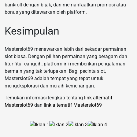
bankroll dengan bijak, dan memanfaatkan promosi atau
bonus yang ditawarkan oleh platform.
Kesimpulan
Masterslot69 menawarkan lebih dari sekadar permainan
slot biasa. Dengan pilihan permainan yang beragam dan
fitur-fitur canggih, platform ini memberikan pengalaman
bermain yang tak terlupakan. Bagi pecinta slot,
Masterslot69 adalah tempat yang tepat untuk
mengeksplorasi dan meraih kemenangan.
Temukan informasi lengkap tentang
link alternatif
Masterslot69
dan
link alternatif Masterslot69