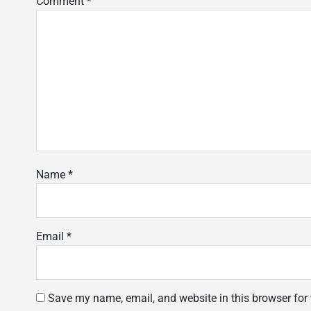
Comment
*
Name
*
Email
*
Save my name, email, and website in this browser for