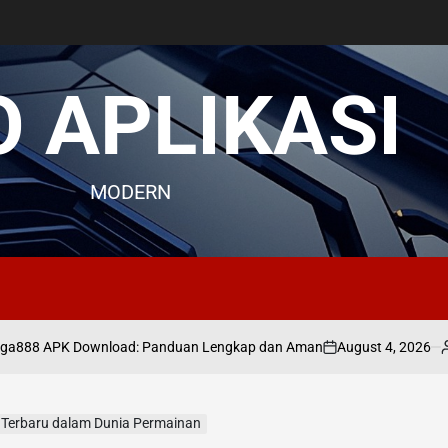
 APLIKASI
MODERN
August 4, 2026
ad
8 APK Download: Panduan Lengkap dan Aman
on
Poste
by
r Terbaru dalam Dunia Permainan