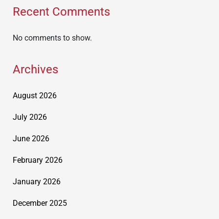
Recent Comments
No comments to show.
Archives
August 2026
July 2026
June 2026
February 2026
January 2026
December 2025