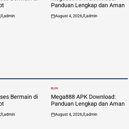
ot
Panduan Lengkap dan Aman
admin
August 4, 2026
admin
Posted
on
Posted
by
by
BLOG
POSTED
IN
ses Bermain di
Mega888 APK Download:
ot
Panduan Lengkap dan Aman
admin
August 4, 2026
admin
Posted
on
Posted
by
by