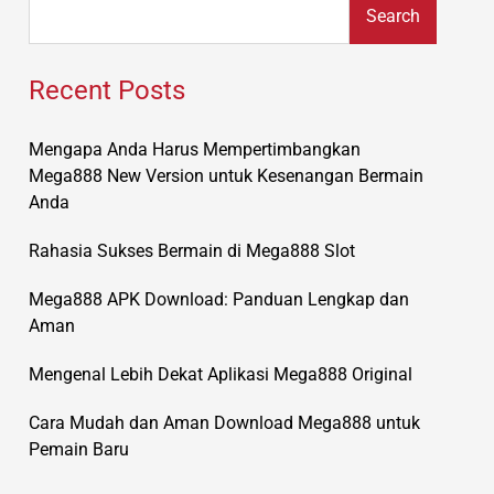
Search
Recent Posts
Mengapa Anda Harus Mempertimbangkan
Mega888 New Version untuk Kesenangan Bermain
Anda
Rahasia Sukses Bermain di Mega888 Slot
Mega888 APK Download: Panduan Lengkap dan
Aman
Mengenal Lebih Dekat Aplikasi Mega888 Original
Cara Mudah dan Aman Download Mega888 untuk
Pemain Baru