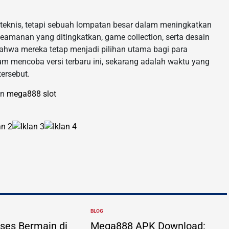
teknis, tetapi sebuah lompatan besar dalam meningkatkan
eamanan yang ditingkatkan, game collection, serta desain
hwa mereka tetap menjadi pilihan utama bagi para
um mencoba versi terbaru ini, sekarang adalah waktu yang
ersebut.
an
mega888 slot
BLOG
POSTED
IN
ses Bermain di
Mega888 APK Download: