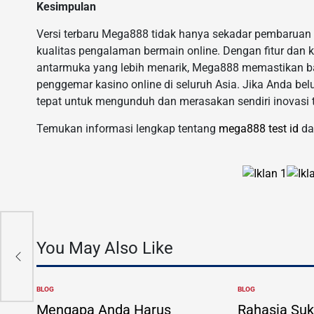
Kesimpulan
Versi terbaru Mega888 tidak hanya sekadar pembaruan 
kualitas pengalaman bermain online. Dengan fitur dan k
antarmuka yang lebih menarik, Mega888 memastikan ba
penggemar kasino online di seluruh Asia. Jika Anda bel
tepat untuk mengunduh dan merasakan sendiri inovasi t
Temukan informasi lengkap tentang
mega888 test id
d
You May Also Like
BLOG
BLOG
POSTED
POSTED
IN
IN
Mengapa Anda Harus
Rahasia Suk