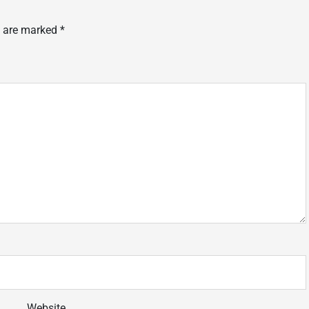
s are marked
*
Website