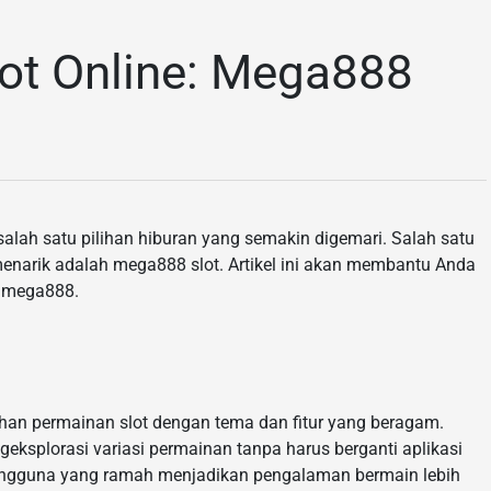
ot Online: Mega888
i salah satu pilihan hiburan yang semakin digemari. Salah satu
narik adalah mega888 slot. Artikel ini akan membantu Anda
i mega888.
ihan permainan slot dengan tema dan fitur yang beragam.
eksplorasi variasi permainan tanpa harus berganti aplikasi
engguna yang ramah menjadikan pengalaman bermain lebih