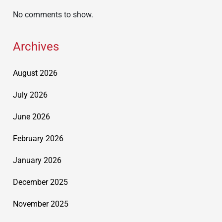
No comments to show.
Archives
August 2026
July 2026
June 2026
February 2026
January 2026
December 2025
November 2025