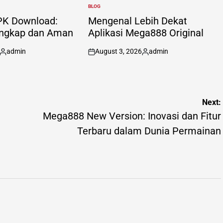
BLOG
POSTED
IN
K Download:
Mengenal Lebih Dekat
ngkap dan Aman
Aplikasi Mega888 Original
admin
August 3, 2026
admin
Posted
on
Posted
by
by
Next:
Mega888 New Version: Inovasi dan Fitur
Terbaru dalam Dunia Permainan